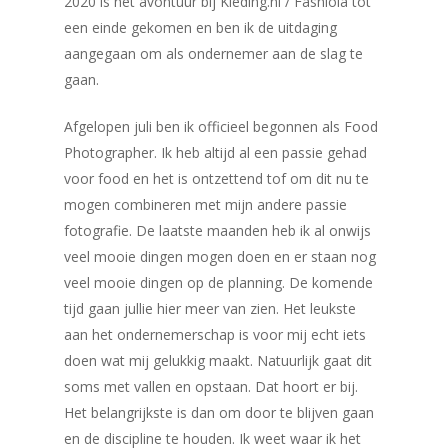
2020 is het avontuur bij
Kle
ding.nl
/ Fashiola tot
een einde gekomen en ben ik de uitdaging
aangegaan om als ondernemer aan de slag te
gaan.
Afgelopen juli ben ik officieel begonnen als Food
Photographer. Ik heb altijd al een passie gehad
voor food en het is ontzettend tof om dit nu te
mogen combineren met mijn andere passie
fotografie. De laatste maanden heb ik al onwijs
veel mooie dingen mogen doen en er staan nog
veel mooie dingen op de planning. De komende
tijd gaan jullie hier meer van zien. Het leukste
aan het ondernemerschap is voor mij echt iets
doen wat mij gelukkig maakt. Natuurlijk gaat dit
soms met vallen en opstaan. Dat hoort er bij.
Het belangrijkste is dan om door te blijven gaan
en de discipline te houden. Ik weet waar ik het