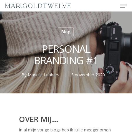
Men
Skip
to
main
content
Blog
PERSONAL
BRANDING #1
By
Mariëlle Lubbers
3 november 2020
OVER MIJ…
In al mijn vorige blogs heb ik jullie meegenomen