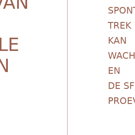
VAN
SPON
TREK 
LE
KAN
WACH
N
EN
DE SF
PROE
E