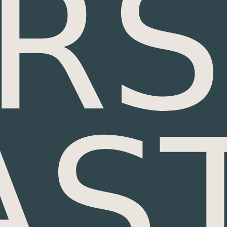
IR
AS