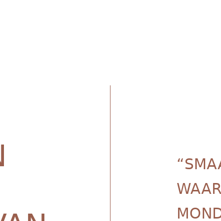
N
“SMA
WAARB
MOND